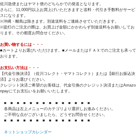
佐川急便またはヤマト便のどちらかでの発送となります。
さらに、11,000円以上お買上げいただきますと送料・代引き手数料がサービ
スになります。
※沖縄・離島は除きます。別途送料をご連絡させていただきます。
※提灯のご注文の際は、お買上げ金額にかかわらず別途送料をお願いしてお
ります。その都度お問合せください。
お買い物するには・・・
■カートよりお選びいただけます。■メールまたはＦＡＸでのご注文も承って
おります。
お支払い方法は・・・
【代金引換決済】（佐川コレクト・ヤマトコレクト）または【銀行お振込決
済】よりお選びください。
クレジット決済ご希望のお客様は、代金引換のクレジット決済またはAmazo
npayにてお支払いをお願いいたします。
■ ■ ■ ■ ■ ■ ■ ■ ■ ■ ■ ■ ■ ■
各商品は左上メニューのカテゴリより選択しお進みください。
ご不明な点がございましたら、どうぞお問合せください。
■ ■ ■ ■ ■ ■ ■ ■ ■ ■ ■ ■ ■ ■
ネットショップカレンダー