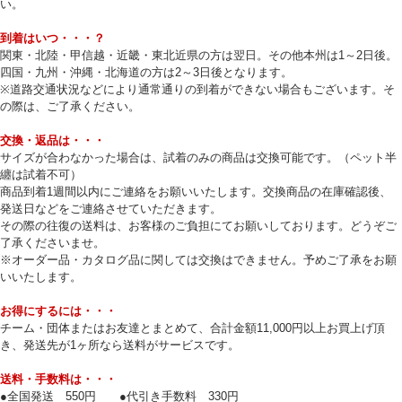
い。
到着はいつ・・・？
関東・北陸・甲信越・近畿・東北近県の方は翌日。その他本州は1～2日後。
四国・九州・沖縄・北海道の方は2～3日後となります。
※道路交通状況などにより通常通りの到着ができない場合もございます。そ
の際は、ご了承ください。
交換・返品は・・・
サイズが合わなかった場合は、試着のみの商品は交換可能です。（ペット半
纏は試着不可）
商品到着1週間以内にご連絡をお願いいたします。交換商品の在庫確認後、
発送日などをご連絡させていただきます。
その際の往復の送料は、お客様のご負担にてお願いしております。どうぞご
了承くださいませ。
※オーダー品・カタログ品に関しては交換はできません。予めご了承をお願
いいたします。
お得にするには・・・
チーム・団体またはお友達とまとめて、合計金額11,000円以上お買上げ頂
き、発送先が1ヶ所なら送料がサービスです。
送料・手数料は・・・
●全国発送 550円 ●代引き手数料 330円