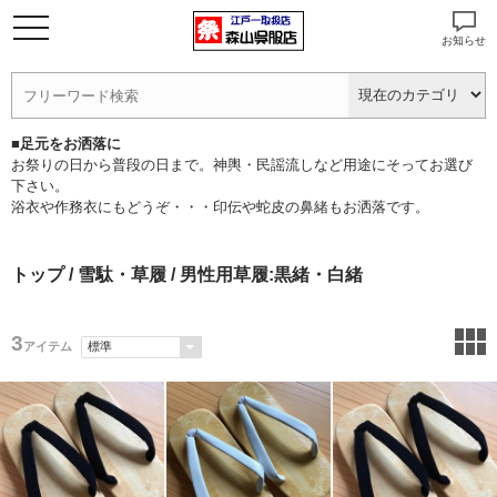
お知らせ
■足元をお洒落に
お祭りの日から普段の日まで。神輿・民謡流しなど用途にそってお選び
下さい。
浴衣や作務衣にもどうぞ・・・印伝や蛇皮の鼻緒もお洒落です。
トップ
/
雪駄・草履
/ 男性用草履:黒緒・白緒
3
アイテム