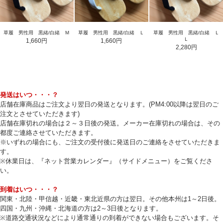
草履 男性用 黒緒/白緒 Ｍ
草履 男性用 黒緒/白緒 Ｌ
草履 男性用 黒緒/白緒 Ｌ
Ｌ
1,660円
1,660円
2,280円
発送はいつ・・・？
店舗在庫商品はご注文より翌日の発送となります。(PM4:00以降は翌日のご
注文とさせていただきます)
店舗在庫切れの場合は２～３日後の発送。メーカー在庫切れの場合は、その
都度ご連絡させていただきます。
※いずれの場合にも、ご注文の受付後に発送日のご連絡をさせていただきま
す。
※休業日は、『ネット営業カレンダー』（サイドメニュー）をご覧くださ
い。
到着はいつ・・・？
関東・北陸・甲信越・近畿・東北近県の方は翌日。その他本州は1～2日後。
四国・九州・沖縄・北海道の方は2～3日後となります。
※道路交通状況などにより通常通りの到着ができない場合もございます。そ