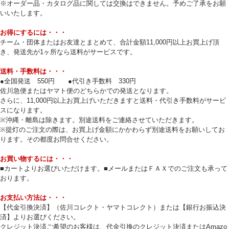
※オーダー品・カタログ品に関しては交換はできません。予めご了承をお願
いいたします。
お得にするには・・・
チーム・団体またはお友達とまとめて、合計金額11,000円以上お買上げ頂
き、発送先が1ヶ所なら送料がサービスです。
送料・手数料は・・・
●全国発送 550円 ●代引き手数料 330円
佐川急便またはヤマト便のどちらかでの発送となります。
さらに、11,000円以上お買上げいただきますと送料・代引き手数料がサービ
スになります。
※沖縄・離島は除きます。別途送料をご連絡させていただきます。
※提灯のご注文の際は、お買上げ金額にかかわらず別途送料をお願いしてお
ります。その都度お問合せください。
お買い物するには・・・
■カートよりお選びいただけます。■メールまたはＦＡＸでのご注文も承って
おります。
お支払い方法は・・・
【代金引換決済】（佐川コレクト・ヤマトコレクト）または【銀行お振込決
済】よりお選びください。
クレジット決済ご希望のお客様は、代金引換のクレジット決済またはAmazo