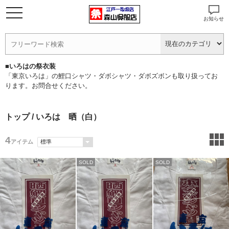
お知らせ
■いろはの祭衣装
「東京いろは」の鯉口シャツ・ダボシャツ・ダボズボンも取り扱ってお
ります。お問合せください。
トップ
/ いろは 晒（白）
4
アイテム
SOLD
SOLD