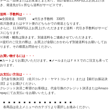
チーム・団体またはお友達とまとめて、合計金額11,000円以上お買上げ頂
き、発送先が1ヶ所なら送料がサービスです。
送料・手数料は・・・
●全国発送 550円 ●代引き手数料 330円
佐川急便またはヤマト便のどちらかでの発送となります。
さらに、11,000円以上お買上げいただきますと送料・代引き手数料がサービ
スになります。
※沖縄・離島は除きます。別途送料をご連絡させていただきます。
※提灯のご注文の際は、お買上げ金額にかかわらず別途送料をお願いしてお
ります。その都度お問合せください。
お買い物するには・・・
■カートよりお選びいただけます。■メールまたはＦＡＸでのご注文も承って
おります。
お支払い方法は・・・
【代金引換決済】（佐川コレクト・ヤマトコレクト）または【銀行お振込決
済】よりお選びください。
クレジット決済ご希望のお客様は、代金引換のクレジット決済またはAmazo
npayにてお支払いをお願いいたします。
■ ■ ■ ■ ■ ■ ■ ■ ■ ■ ■ ■ ■ ■
各商品は左上メニューのカテゴリより選択しお進みください。