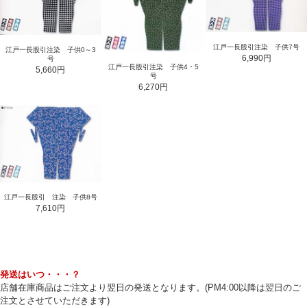
江戸一長股引注染 子供7号
江戸一長股引注染 子供0～3
6,990円
号
江戸一長股引注染 子供4・5
5,660円
号
6,270円
江戸一長股引 注染 子供8号
7,610円
発送はいつ・・・？
店舗在庫商品はご注文より翌日の発送となります。(PM4:00以降は翌日のご
注文とさせていただきます)