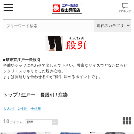
お知らせ
■祭東京江戸一長股引
半纏やシャツに合わせて楽しんで下さい。豊富なサイズでどなたにもピ
ッタリ・スッキリとした履き心地。
まずは腿廻りを合わせるのが”粋”に決めるポイントです。
トップ
/
江戸一 長股引
/ 注染
大人用
女性用
子供用
10
アイテム