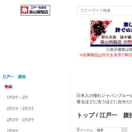
◎表示価格は
※在庫商品は代引き決済で即
江戸一 腹掛
青縞
日本人の憧れジャパンブルー
1尺6寸～2尺
着るほどに洗うほどに自分だ
2尺1寸・2尺2寸
トップ
/
江戸一 腹
2尺3寸・2尺4寸
5
アイテム
2尺6寸