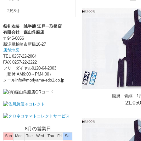
2尺8寸
祭礼衣装 誂半纏 江戸一取扱店
有限会社 森山呉服店
〒945-0056
新潟県柏崎市新橋10-27
店舗地図
TEL 0257-22-2004
FAX 0257-22-2222
フリーダイヤル0120-64-2003
（受付 AM9:00～PM4:00）
メールinfo@moriyama-edo1.co.jp
腹掛 青縞 1
21,05
8月の営業日
Sun
Mon
Tue
Wed
Thu
Fri
Sat