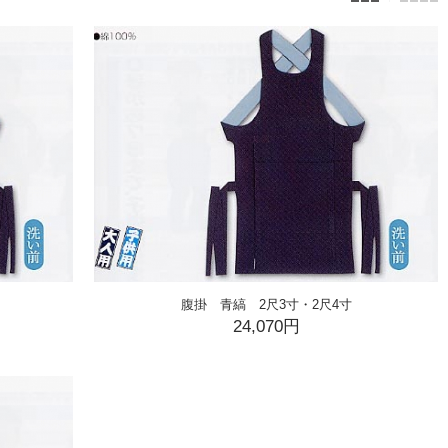
腹掛 青縞 2尺3寸・2尺4寸
24,070円