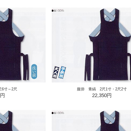
尺6寸～2尺
腹掛 青縞 2尺1寸・2尺2寸
0円
22,350円