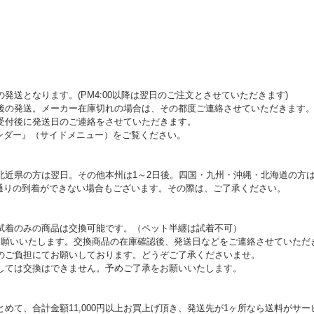
発送となります。(PM4:00以降は翌日のご注文とさせていただきます)
後の発送。メーカー在庫切れの場合は、その都度ご連絡させていただきます
受付後に発送日のご連絡をさせていただきます。
ンダー』（サイドメニュー）をご覧ください。
北近県の方は翌日。その他本州は1～2日後。四国・九州・沖縄・北海道の方は
通りの到着ができない場合もございます。その際は、ご了承ください。
試着のみの商品は交換可能です。（ペット半纏は試着不可）
お願いいたします。交換商品の在庫確認後、発送日などをご連絡させていただ
のご負担にてお願いしております。どうぞご了承くださいませ。
しては交換はできません。予めご了承をお願いいたします。
めて、合計金額11,000円以上お買上げ頂き、発送先が1ヶ所なら送料がサー