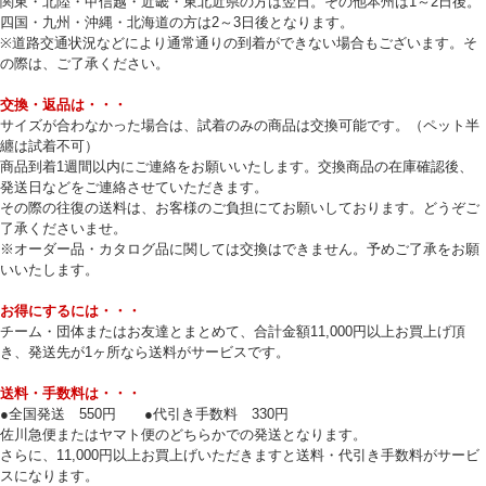
関東・北陸・甲信越・近畿・東北近県の方は翌日。その他本州は1～2日後。
四国・九州・沖縄・北海道の方は2～3日後となります。
※道路交通状況などにより通常通りの到着ができない場合もございます。そ
の際は、ご了承ください。
交換・返品は・・・
サイズが合わなかった場合は、試着のみの商品は交換可能です。（ペット半
纏は試着不可）
商品到着1週間以内にご連絡をお願いいたします。交換商品の在庫確認後、
発送日などをご連絡させていただきます。
その際の往復の送料は、お客様のご負担にてお願いしております。どうぞご
了承くださいませ。
※オーダー品・カタログ品に関しては交換はできません。予めご了承をお願
いいたします。
お得にするには・・・
チーム・団体またはお友達とまとめて、合計金額11,000円以上お買上げ頂
き、発送先が1ヶ所なら送料がサービスです。
送料・手数料は・・・
●全国発送 550円 ●代引き手数料 330円
佐川急便またはヤマト便のどちらかでの発送となります。
さらに、11,000円以上お買上げいただきますと送料・代引き手数料がサービ
スになります。