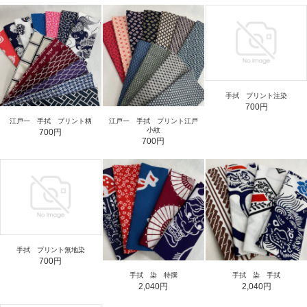
手拭 プリント注染
700円
江戸一 手拭 プリント柄
江戸一 手拭 プリント江戸
小紋
700円
700円
手拭 プリント無地染
700円
手拭 染 特撰
手拭 染 手拭
2,040円
2,040円