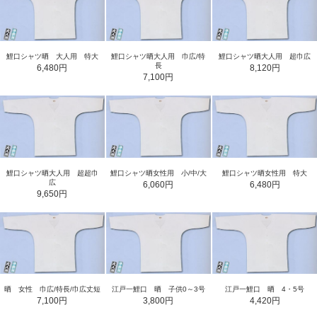
鯉口シャツ晒 大人用 特大
鯉口シャツ晒大人用 巾広/特
鯉口シャツ晒大人用 超巾広
長
6,480円
8,120円
7,100円
鯉口シャツ晒大人用 超超巾
鯉口シャツ晒女性用 小/中/大
鯉口シャツ晒女性用 特大
広
6,060円
6,480円
9,650円
晒 女性 巾広/特長/巾広丈短
江戸一鯉口 晒 子供0～3号
江戸一鯉口 晒 4・5号
7,100円
3,800円
4,420円