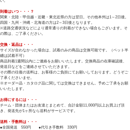
い。
到着はいつ・・・？
関東・北陸・甲信越・近畿・東北近県の方は翌日。その他本州は1～2日後。
四国・九州・沖縄・北海道の方は2～3日後となります。
※道路交通状況などにより通常通りの到着ができない場合もございます。そ
の際は、ご了承ください。
交換・返品は・・・
サイズが合わなかった場合は、試着のみの商品は交換可能です。（ペット半
纏は試着不可）
商品到着1週間以内にご連絡をお願いいたします。交換商品の在庫確認後、
発送日などをご連絡させていただきます。
その際の往復の送料は、お客様のご負担にてお願いしております。どうぞご
了承くださいませ。
※オーダー品・カタログ品に関しては交換はできません。予めご了承をお願
いいたします。
お得にするには・・・
チーム・団体またはお友達とまとめて、合計金額11,000円以上お買上げ頂
き、発送先が1ヶ所なら送料がサービスです。
送料・手数料は・・・
●全国発送 550円 ●代引き手数料 330円