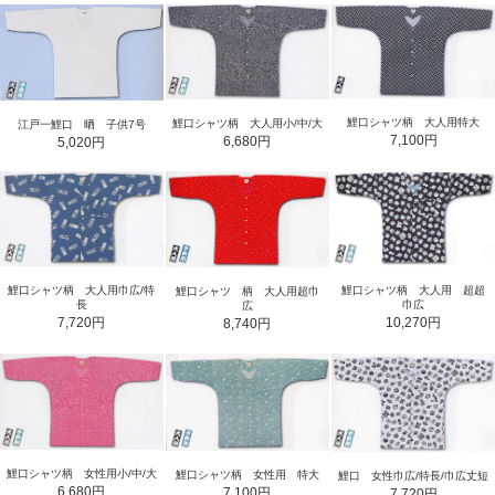
鯉口シャツ柄 大人用特大
鯉口シャツ柄 大人用小/中/大
江戸一鯉口 晒 子供7号
7,100円
6,680円
5,020円
鯉口シャツ柄 大人用 超超
鯉口シャツ柄 大人用巾広/特
鯉口シャツ 柄 大人用超巾
巾広
長
広
10,270円
7,720円
8,740円
鯉口シャツ柄 女性用小/中/大
鯉口シャツ柄 女性用 特大
鯉口 女性巾広/特長/巾広丈短
6,680円
7,100円
7,720円