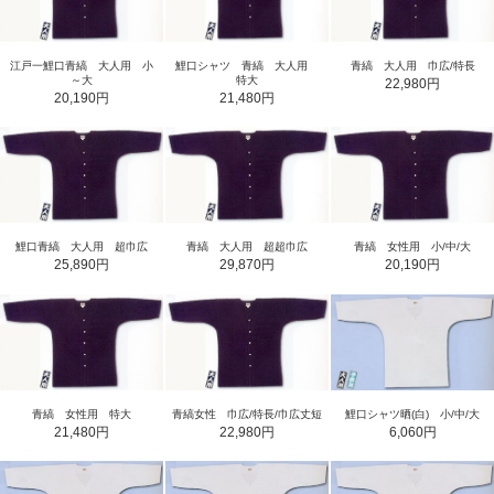
江戸一鯉口青縞 大人用 小
鯉口シャツ 青縞 大人用
青縞 大人用 巾広/特長
～大
特大
22,980円
20,190円
21,480円
鯉口青縞 大人用 超巾広
青縞 大人用 超超巾広
青縞 女性用 小/中/大
25,890円
29,870円
20,190円
青縞 女性用 特大
青縞女性 巾広/特長/巾広丈短
鯉口シャツ晒(白) 小/中/大
21,480円
22,980円
6,060円