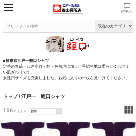
お知らせ
■祭東京江戸一鯉口シャツ
定番の青縞・江戸小紋・柄・色無地に加え、手拭生地は柔らかく心地よ
い肌ざわりです。
女性用サイズも充実しました。お気に入りの一枚を見つけてください。
トップ
/ 江戸一 鯉口シャツ
106
アイテム