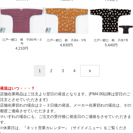
江戸一鯉口 柄 子供0号～3
江戸一鯉口 柄 子供4・5号
江戸一鯉口 柄 子供7号
号
4,830円
5,440円
4,210円
1
2
3
4
NEXT
発送はいつ・・・？
店舗在庫商品はご注文より翌日の発送となります。(PM4:00以降は翌日のご
注文とさせていただきます)
店舗在庫切れの場合は２～３日後の発送。メーカー在庫切れの場合は、その
都度ご連絡させていただきます。
※いずれの場合にも、ご注文の受付後に発送日のご連絡をさせていただきま
す。
※休業日は、『ネット営業カレンダー』（サイドメニュー）をご覧くださ