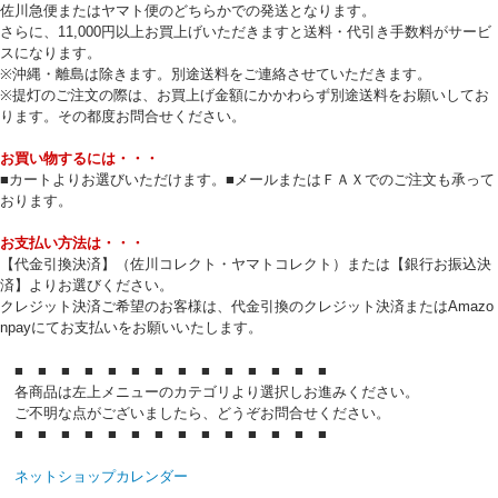
佐川急便またはヤマト便のどちらかでの発送となります。
さらに、11,000円以上お買上げいただきますと送料・代引き手数料がサービ
スになります。
※沖縄・離島は除きます。別途送料をご連絡させていただきます。
※提灯のご注文の際は、お買上げ金額にかかわらず別途送料をお願いしてお
ります。その都度お問合せください。
お買い物するには・・・
■カートよりお選びいただけます。■メールまたはＦＡＸでのご注文も承って
おります。
お支払い方法は・・・
【代金引換決済】（佐川コレクト・ヤマトコレクト）または【銀行お振込決
済】よりお選びください。
クレジット決済ご希望のお客様は、代金引換のクレジット決済またはAmazo
npayにてお支払いをお願いいたします。
■ ■ ■ ■ ■ ■ ■ ■ ■ ■ ■ ■ ■ ■
各商品は左上メニューのカテゴリより選択しお進みください。
ご不明な点がございましたら、どうぞお問合せください。
■ ■ ■ ■ ■ ■ ■ ■ ■ ■ ■ ■ ■ ■
ネットショップカレンダー