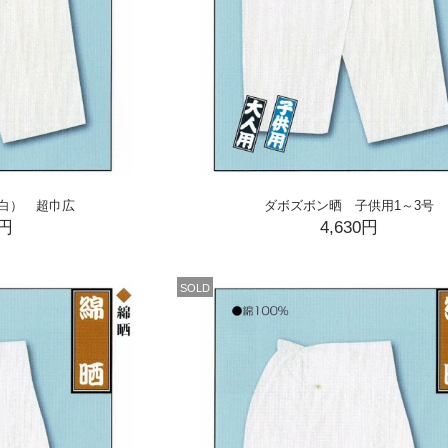
白） 超巾広
ダボズボン晒 子供用1～3号
0円
4,630円
SOLD