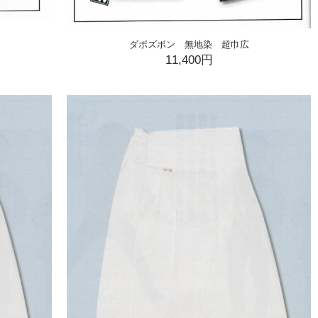
ダボズボン 無地染 超巾広
11,400円