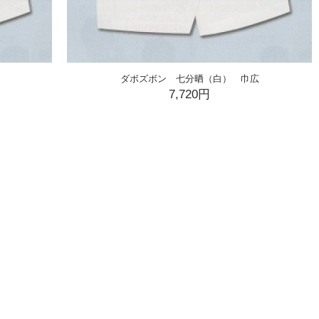
ダボズボン 七分晒（白） 巾広
7,720円