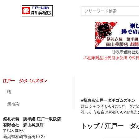
◎表示価格は
※在庫商品は代引き決済で即
江戸一 ダボゴムズボン
晒
■祭東京江戸一ダボゴムズボン
無地染
鯉口シャツもいいけれど、ダボ
涼しそうな白と格好いい無地染
祭礼衣装 誂半纏 江戸一取扱店
有限会社 森山呉服店
トップ
/ 江戸一 
〒945-0056
新潟県柏崎市新橋10-27