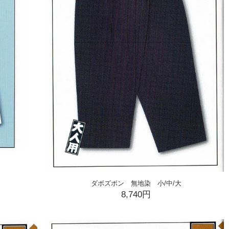
ダボズボン 無地染 小/中/大
8,740円