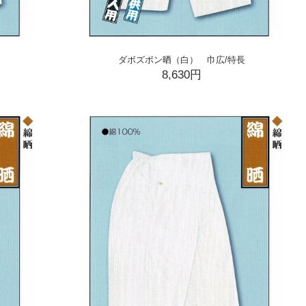
ダボズボン晒（白） 巾広/特長
8,630円