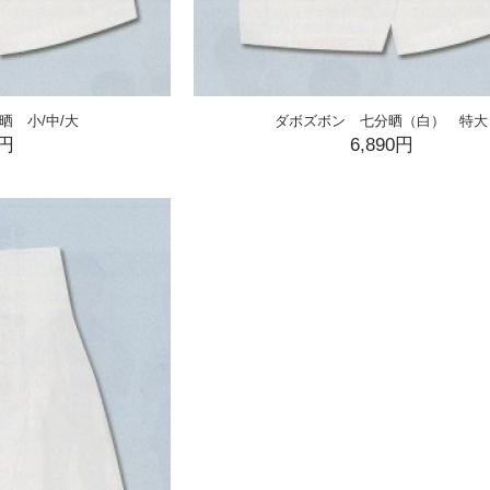
晒 小/中/大
ダボズボン 七分晒（白） 特大
0円
6,890円