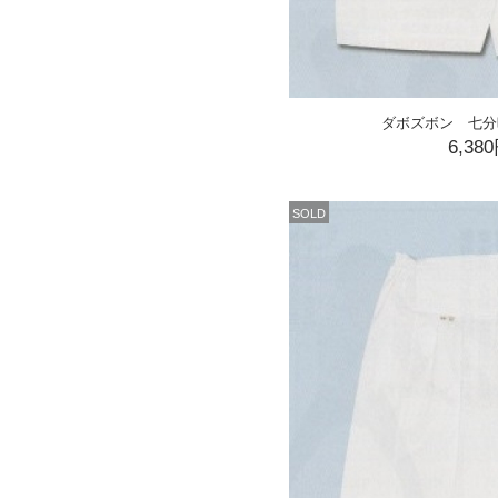
ダボズボン 七分
6,38
SOLD