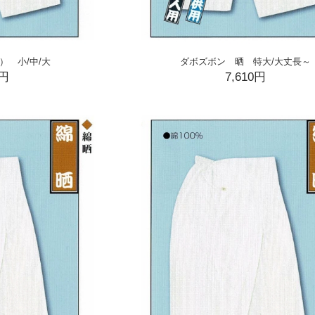
） 小/中/大
ダボズボン 晒 特大/大丈長～
0円
7,610円