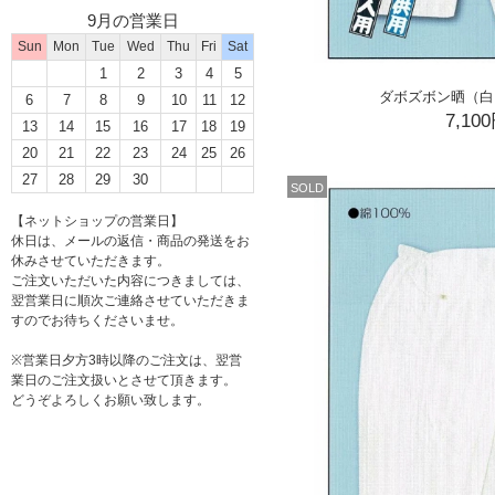
9月の営業日
Sun
Mon
Tue
Wed
Thu
Fri
Sat
1
2
3
4
5
ダボズボン晒（白
6
7
8
9
10
11
12
7,10
13
14
15
16
17
18
19
20
21
22
23
24
25
26
27
28
29
30
SOLD
【ネットショップの営業日】
休日は、メールの返信・商品の発送をお
休みさせていただきます。
ご注文いただいた内容につきましては、
翌営業日に順次ご連絡させていただきま
すのでお待ちくださいませ。
※営業日夕方3時以降のご注文は、翌営
業日のご注文扱いとさせて頂きます。
どうぞよろしくお願い致します。