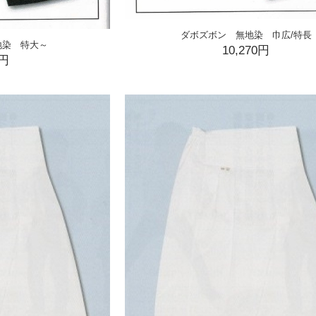
ダボズボン 無地染 巾広/特長
地染 特大～
10,270円
0円