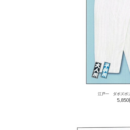
江戸一 ダボズボ
5,85