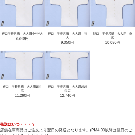
鯉口半長尺晒 大人用小/中/大
鯉口 半長尺晒 大人用 特
鯉口 半長尺晒 大人用 巾
大
広
8,840円
9,350円
10,080円
鯉口 半長尺晒 大人用超巾
鯉口 半長尺晒 大人用超超
広
巾広
11,290円
12,740円
発送はいつ・・・？
店舗在庫商品はご注文より翌日の発送となります。(PM4:00以降は翌日のご