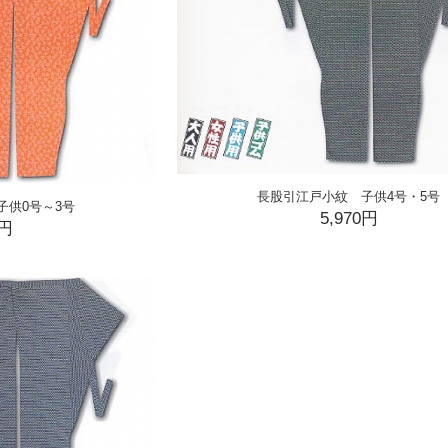
長股引江戸小紋 子供4号・5号
子供0号～3号
5,970円
0円