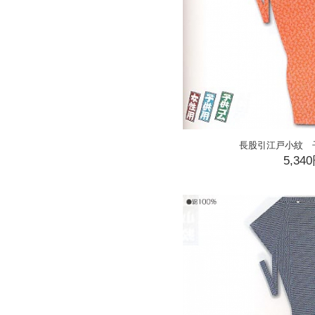
長股引江戸小紋 
5,34