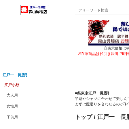
◎表示価格は
※在庫商品は代引き決済で即
江戸一 長股引
江戸小紋
■祭東京江戸一長股引
大人用
半纏やシャツに合わせて楽しん
まずは腿廻りを合わせるのが”粋
女性用
トップ
/
江戸一 長
子供用