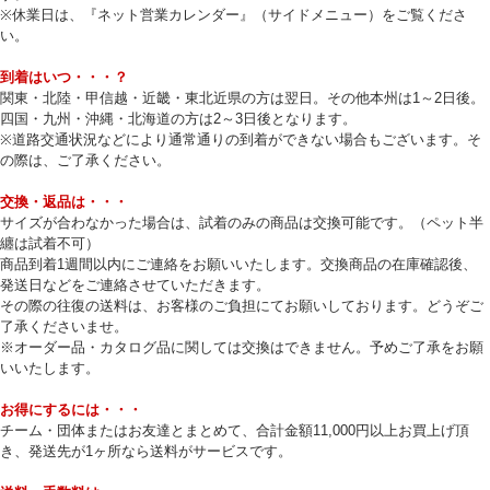
※休業日は、『ネット営業カレンダー』（サイドメニュー）をご覧くださ
い。
到着はいつ・・・？
関東・北陸・甲信越・近畿・東北近県の方は翌日。その他本州は1～2日後。
四国・九州・沖縄・北海道の方は2～3日後となります。
※道路交通状況などにより通常通りの到着ができない場合もございます。そ
の際は、ご了承ください。
交換・返品は・・・
サイズが合わなかった場合は、試着のみの商品は交換可能です。（ペット半
纏は試着不可）
商品到着1週間以内にご連絡をお願いいたします。交換商品の在庫確認後、
発送日などをご連絡させていただきます。
その際の往復の送料は、お客様のご負担にてお願いしております。どうぞご
了承くださいませ。
※オーダー品・カタログ品に関しては交換はできません。予めご了承をお願
いいたします。
お得にするには・・・
チーム・団体またはお友達とまとめて、合計金額11,000円以上お買上げ頂
き、発送先が1ヶ所なら送料がサービスです。