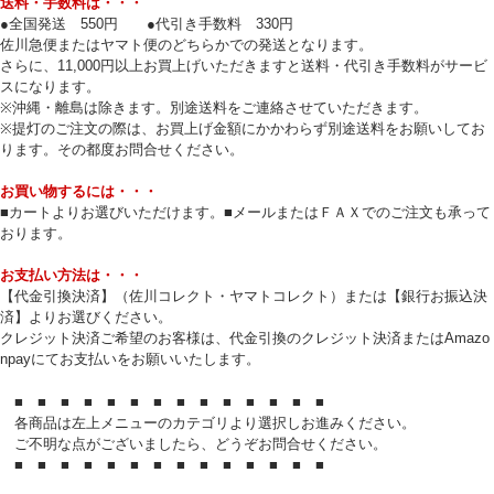
送料・手数料は・・・
●全国発送 550円 ●代引き手数料 330円
佐川急便またはヤマト便のどちらかでの発送となります。
さらに、11,000円以上お買上げいただきますと送料・代引き手数料がサービ
スになります。
※沖縄・離島は除きます。別途送料をご連絡させていただきます。
※提灯のご注文の際は、お買上げ金額にかかわらず別途送料をお願いしてお
ります。その都度お問合せください。
お買い物するには・・・
■カートよりお選びいただけます。■メールまたはＦＡＸでのご注文も承って
おります。
お支払い方法は・・・
【代金引換決済】（佐川コレクト・ヤマトコレクト）または【銀行お振込決
済】よりお選びください。
クレジット決済ご希望のお客様は、代金引換のクレジット決済またはAmazo
npayにてお支払いをお願いいたします。
■ ■ ■ ■ ■ ■ ■ ■ ■ ■ ■ ■ ■ ■
各商品は左上メニューのカテゴリより選択しお進みください。
ご不明な点がございましたら、どうぞお問合せください。
■ ■ ■ ■ ■ ■ ■ ■ ■ ■ ■ ■ ■ ■