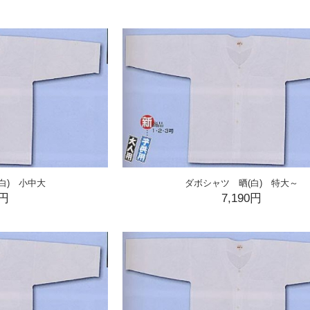
白) 小中大
ダボシャツ 晒(白) 特大～
0円
7,190円