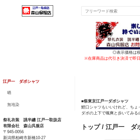
◎表示価格は
※在庫商品は代引き決済で即
江戸一 ダボシャツ
晒
■祭東京江戸一ダボシャツ
無地染
鯉口シャツもいいけれど、ちょ
ダボの上下で颯爽と歩いてみる
祭礼衣装 誂半纏 江戸一取扱店
有限会社 森山呉服店
トップ
/ 江戸一 ダ
〒945-0056
新潟県柏崎市新橋10-27