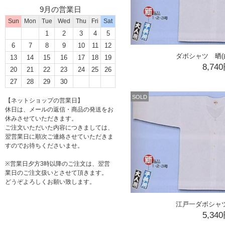
9月の営業日
Sun
Mon
Tue
Wed
Thu
Fri
Sat
1
2
3
4
5
6
7
8
9
10
11
12
ダボシャツ 晒(
13
14
15
16
17
18
19
8,74
20
21
22
23
24
25
26
27
28
29
30
SOLD
【ネットショップの営業日】
休日は、メールの返信・商品の発送をお
休みさせていただきます。
ご注文いただいた内容につきましては、
翌営業日に順次ご連絡させていただきま
すのでお待ちくださいませ。
※営業日夕方3時以降のご注文は、翌営
業日のご注文扱いとさせて頂きます。
どうぞよろしくお願い致します。
江戸一ダボシャ
5,34