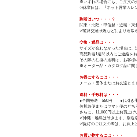
※いずれの場合にも、ご注文の
※休業日は、『ネット営業カレ
到着はいつ・・・？
関東・北陸・甲信越・近畿・東
※道路交通状況などにより通常
交換・返品は・・・
サイズが合わなかった場合は、
商品到着1週間以内にご連絡を
その際の往復の送料は、お客様
※オーダー品・カタログ品に関
お得にするには・・・
チーム・団体またはお友達とまと
送料・手数料は・・・
●全国発送 550円 ●代引き手
佐川急便またはヤマト便のどち
さらに、11,000円以上お買
※沖縄・離島は除きます。別途
※提灯のご注文の際は、お買上
お買い物するには・・・