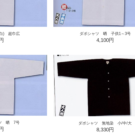
白) 超巾広
ダボシャツ 晒 子供1～3号
0円
4,100円
ツ 晒 7号
ダボシャツ 無地染 小/中/大
0円
8,330円