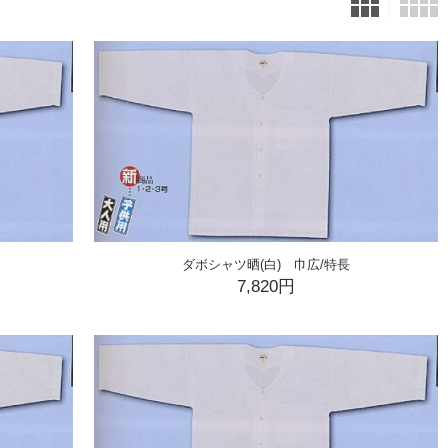
ダボシャツ晒(白) 巾広/特長
7,820円