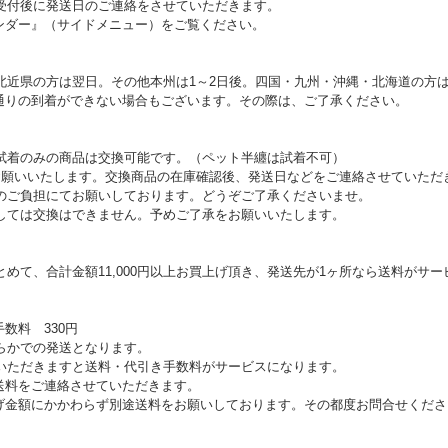
受付後に発送日のご連絡をさせていただきます。
ンダー』（サイドメニュー）をご覧ください。
北近県の方は翌日。その他本州は1～2日後。四国・九州・沖縄・北海道の方は
通りの到着ができない場合もございます。その際は、ご了承ください。
試着のみの商品は交換可能です。（ペット半纏は試着不可）
お願いいたします。交換商品の在庫確認後、発送日などをご連絡させていただ
のご負担にてお願いしております。どうぞご了承くださいませ。
しては交換はできません。予めご了承をお願いいたします。
めて、合計金額11,000円以上お買上げ頂き、発送先が1ヶ所なら送料がサー
数料 330円
らかでの発送となります。
上げいただきますと送料・代引き手数料がサービスになります。
送料をご連絡させていただきます。
げ金額にかかわらず別途送料をお願いしております。その都度お問合せくださ