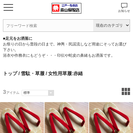
お知らせ
■足元をお洒落に
お祭りの日から普段の日まで。神輿・民謡流しなど用途にそってお選び
下さい。
浴衣や作務衣にもどうぞ・・・印伝や蛇皮の鼻緒もお洒落です。
トップ
/
雪駄・草履
/ 女性用草履:赤緒
3
アイテム