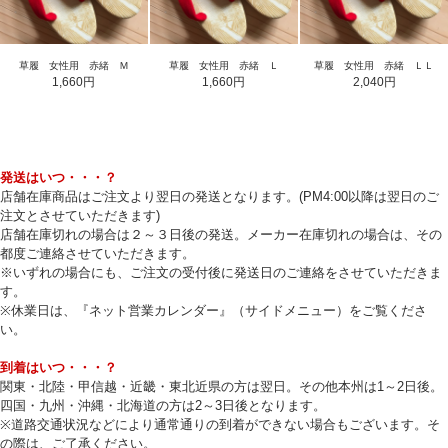
草履 女性用 赤緒 Ｍ
草履 女性用 赤緒 Ｌ
草履 女性用 赤緒 ＬＬ
1,660円
1,660円
2,040円
発送はいつ・・・？
店舗在庫商品はご注文より翌日の発送となります。(PM4:00以降は翌日のご
注文とさせていただきます)
店舗在庫切れの場合は２～３日後の発送。メーカー在庫切れの場合は、その
都度ご連絡させていただきます。
※いずれの場合にも、ご注文の受付後に発送日のご連絡をさせていただきま
す。
※休業日は、『ネット営業カレンダー』（サイドメニュー）をご覧くださ
い。
到着はいつ・・・？
関東・北陸・甲信越・近畿・東北近県の方は翌日。その他本州は1～2日後。
四国・九州・沖縄・北海道の方は2～3日後となります。
※道路交通状況などにより通常通りの到着ができない場合もございます。そ
の際は、ご了承ください。