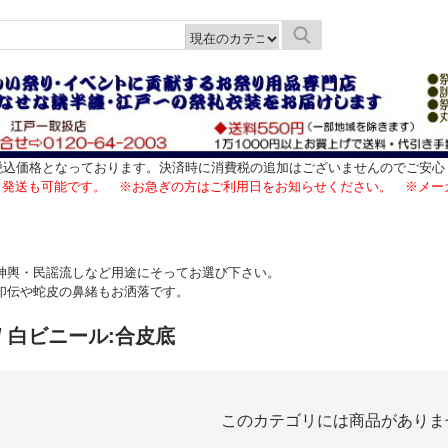
税込価格となっております。決済時に消費税の追加はございませんのでご安心
日発送も可能です。 ※お急ぎの方はご利用日をお知らせください。 ※メー
神輿・民謡流しなど用途にそってお選び下さい。
印伝や蛇皮の鼻緒もお洒落です。
/ 白ビニール:合皮底
このカテゴリには商品がありま