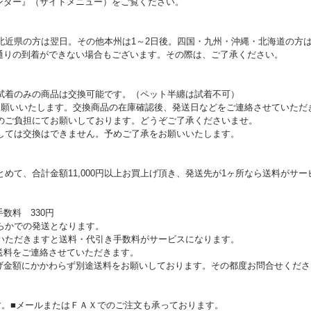
ンダー』（サイドメニュー）をご覧ください。
北近県の方は翌日。その他本州は1～2日後。四国・九州・沖縄・北海道の方は
通りの到着ができない場合もございます。その際は、ご了承ください。
試着のみの商品は交換可能です。（ペット半纏は試着不可）
お願いいたします。交換商品の在庫確認後、発送日などをご連絡させていただ
のご負担にてお願いしております。どうぞご了承くださいませ。
しては交換はできません。予めご了承をお願いいたします。
めて、合計金額11,000円以上お買上げ頂き、発送先が1ヶ所なら送料がサー
数料 330円
らかでの発送となります。
上げいただきますと送料・代引き手数料がサービスになります。
送料をご連絡させていただきます。
げ金額にかかわらず別途送料をお願いしております。その都度お問合せくださ
す。■メールまたはＦＡＸでのご注文も承っております。