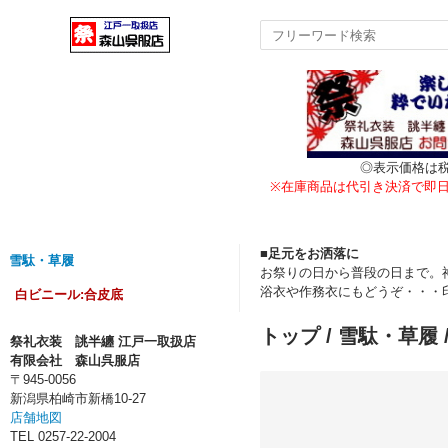
◎表示価格は
※在庫商品は代引き決済で即
■足元をお洒落に
雪駄・草履
お祭りの日から普段の日まで。
浴衣や作務衣にもどうぞ・・・
白ビニール:合皮底
トップ
/
雪駄・草履
祭礼衣装 誂半纏 江戸一取扱店
有限会社 森山呉服店
〒945-0056
新潟県柏崎市新橋10-27
店舗地図
TEL 0257-22-2004