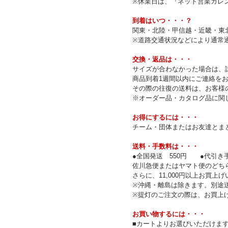
※休業日は、『ネット営業カレ
到着はいつ・・・？
関東・北陸・甲信越・近畿・東
※道路交通状況などにより通常
交換・返品は・・・
サイズが合わなかった場合は、
商品到着1週間以内にご連絡を
その際の往復の送料は、お客様
※オーダー品・カタログ品に関
お得にするには・・・
チーム・団体またはお友達とまと
送料・手数料は・・・
●全国発送 550円 ●代引き手
佐川急便またはヤマト便のどち
さらに、11,000円以上お買
※沖縄・離島は除きます。別途
※提灯のご注文の際は、お買上
お買い物するには・・・
■カートよりお選びいただけま