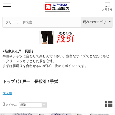
お知らせ
■祭東京江戸一長股引
半纏やシャツに合わせて楽しんで下さい。豊富なサイズでどなたにもピ
ッタリ・スッキリとした履き心地。
まずは腿廻りを合わせるのが”粋”に決めるポイントです。
トップ
/
江戸一 長股引
/ 手拭
大人用
3
アイテム