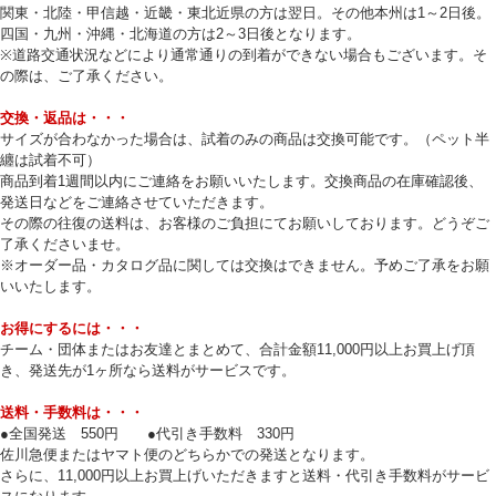
関東・北陸・甲信越・近畿・東北近県の方は翌日。その他本州は1～2日後。
四国・九州・沖縄・北海道の方は2～3日後となります。
※道路交通状況などにより通常通りの到着ができない場合もございます。そ
の際は、ご了承ください。
交換・返品は・・・
サイズが合わなかった場合は、試着のみの商品は交換可能です。（ペット半
纏は試着不可）
商品到着1週間以内にご連絡をお願いいたします。交換商品の在庫確認後、
発送日などをご連絡させていただきます。
その際の往復の送料は、お客様のご負担にてお願いしております。どうぞご
了承くださいませ。
※オーダー品・カタログ品に関しては交換はできません。予めご了承をお願
いいたします。
お得にするには・・・
チーム・団体またはお友達とまとめて、合計金額11,000円以上お買上げ頂
き、発送先が1ヶ所なら送料がサービスです。
送料・手数料は・・・
●全国発送 550円 ●代引き手数料 330円
佐川急便またはヤマト便のどちらかでの発送となります。
さらに、11,000円以上お買上げいただきますと送料・代引き手数料がサービ