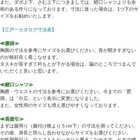
また、ダボ上下、さむ上下につきましては、鯉口シャツよりも余
裕のある作りになっております。寸法に迷った場合は、1つ下のサ
イズをお勧めいたします。
Eメール
【江戸一カタログ寸法表】
プライバシーポリシーをご確認ください。
≪腹掛≫
胸囲の寸法を参考にサイズをお選びください。首が開きすぎない
のが格好良く着こなせます。
タスキが長すぎて衿もとが下がる場合は、脇のところでつまんで
プライバシーポリシーを確認しました。
いただくと良いと思います。
≪鯉口シャツ≫
胸囲・ウエストの寸法を参考にお選びください。今までの「肥
満」は「巾広」という表示に変更になりました。
また、女性用のサイズも増え選びやすくなっております。
≪長股引≫
まずは腿周り（腿付け根より５cm下）の寸法を測ってください。
その後、身長と照らし合わせながらサイズをお選びください。
女性用股引は、ウエストもピッタリと履きこなせます。ヒモで縛