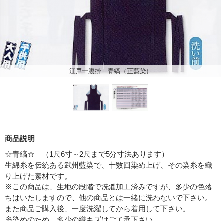
江戸一腹掛 青縞（正藍染）
商品説明
☆青縞☆ （1尺6寸～2尺まで5分寸法あります）
生綿糸を伝統ある武州藍染で、十数回染め上げ、その染糸を織
り上げた素材です。
※この商品は、生地の段階で洗濯加工済みですが、多少の色落
ちはいたしますので、他の商品とは一緒に洗わないで下さい。
また商品ご購入後、一度洗濯してから着用して下さい。
糸染めのため、多少の織キズはご了承下さい。