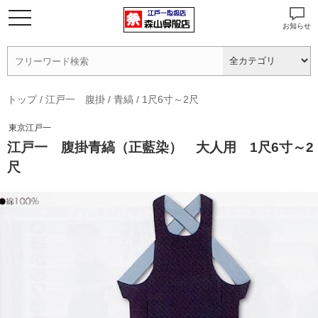
お知らせ
トップ
/
江戸一 腹掛
/
青縞
/
1尺6寸～2尺
東京江戸一
江戸一 腹掛青縞（正藍染） 大人用 1尺6寸～2
尺