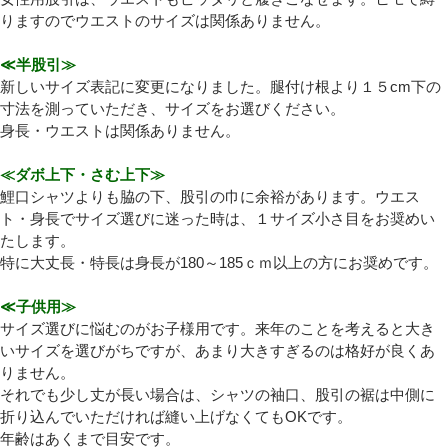
りますのでウエストのサイズは関係ありません。
≪半股引≫
新しいサイズ表記に変更になりました。腿付け根より１５cm下の
寸法を測っていただき、サイズをお選びください。
身長・ウエストは関係ありません。
≪ダボ上下・さむ上下≫
鯉口シャツよりも脇の下、股引の巾に余裕があります。ウエス
ト・身長でサイズ選びに迷った時は、１サイズ小さ目をお奨めい
たします。
特に大丈長・特長は身長が180～185ｃｍ以上の方にお奨めです。
≪子供用≫
サイズ選びに悩むのがお子様用です。来年のことを考えると大き
いサイズを選びがちですが、あまり大きすぎるのは格好が良くあ
りません。
それでも少し丈が長い場合は、シャツの袖口、股引の裾は中側に
折り込んでいただければ縫い上げなくてもOKです。
年齢はあくまで目安です。