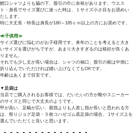
鯉口シャツよりも脇の下、股引の巾に余裕があります。ウエス
ト・身長でサイズ選びに迷った時は、１サイズ小さ目をお奨めい
たします。
特に大丈長・特長は身長が180～185ｃｍ以上の方にお奨めです。
≪子供用≫
サイズ選びに悩むのがお子様用です。来年のことを考えると大き
いサイズを選びがちですが、あまり大きすぎるのは格好が良くあ
りません。
それでも少し丈が長い場合は、シャツの袖口、股引の裾は中側に
折り込んでいただければ縫い上げなくてもOKです。
年齢はあくまで目安です。
▼足袋は
当店でご購入されるお客様では、だいたいの方が靴やスニーカー
のサイズと同じで大丈夫のようです。
甲が高い、足幅が広い、親指よりも人差し指が長いと思われる方
は、祭りジョグ足袋・５枚コハゼゴム底足袋の場合、 1サイズ上を
選んでいただくと良いと思います。
■ ■ ■ ■ ■ ■ ■ ■ ■ ■ ■ ■ ■ ■