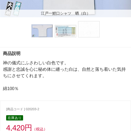
江戸一鯉口シャツ 晒（白）
商品説明
神の儀式にふさわしい白色です。
感謝と忠誠を心に秘め体に纏った白は、自然と落ち着いた気持
ちにさせてくれます。
綿100％
[商品コード ] 020203-2
在庫あり
4,420円
（税込）