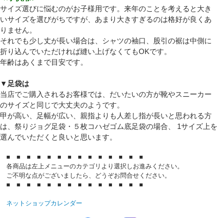
サイズ選びに悩むのがお子様用です。来年のことを考えると大き
いサイズを選びがちですが、あまり大きすぎるのは格好が良くあ
りません。
それでも少し丈が長い場合は、シャツの袖口、股引の裾は中側に
折り込んでいただければ縫い上げなくてもOKです。
年齢はあくまで目安です。
▼足袋は
当店でご購入されるお客様では、だいたいの方が靴やスニーカー
のサイズと同じで大丈夫のようです。
甲が高い、足幅が広い、親指よりも人差し指が長いと思われる方
は、祭りジョグ足袋・５枚コハゼゴム底足袋の場合、 1サイズ上を
選んでいただくと良いと思います。
■ ■ ■ ■ ■ ■ ■ ■ ■ ■ ■ ■ ■ ■
各商品は左上メニューのカテゴリより選択しお進みください。
ご不明な点がございましたら、どうぞお問合せください。
■ ■ ■ ■ ■ ■ ■ ■ ■ ■ ■ ■ ■ ■
ネットショップカレンダー