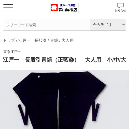
お知らせ
トップ
/
江戸一 長股引
/
青縞
/
大人用
東京江戸一
江戸一 長股引青縞（正藍染） 大人用 小/中/大