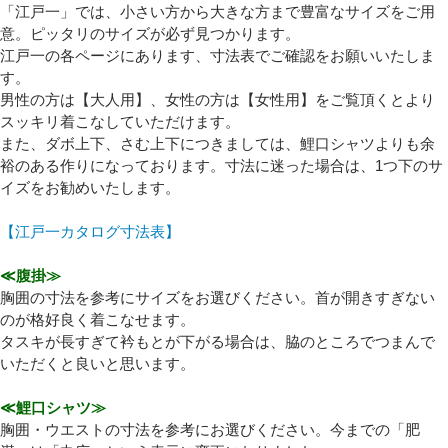
「江戸一」では、小さい方から大きな方まで豊富なサイズをご用
意。ピッタリのサイズが必ず見つかります。
江戸一の各ページにあります、寸法表でご確認をお願いいたしま
必須
す。
男性の方は【大人用】、女性の方は【女性用】をご覧頂くとより
スッキリ着こなしていただけます。
また、ダボ上下、さむ上下につきましては、鯉口シャツよりも余
裕のある作りになっております。寸法に迷った場合は、1つ下のサ
イズをお勧めいたします。
【江戸一カタログ寸法表】
Eメール
≪腹掛≫
プライバシーポリシーをご確認ください。
胸囲の寸法を参考にサイズをお選びください。首が開きすぎない
のが格好良く着こなせます。
タスキが長すぎて衿もとが下がる場合は、脇のところでつまんで
いただくと良いと思います。
プライバシーポリシーを確認しました。
≪鯉口シャツ≫
胸囲・ウエストの寸法を参考にお選びください。今までの「肥