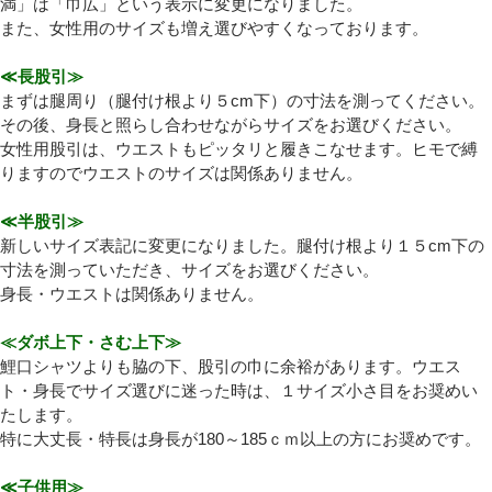
満」は「巾広」という表示に変更になりました。
また、女性用のサイズも増え選びやすくなっております。
≪長股引≫
まずは腿周り（腿付け根より５cm下）の寸法を測ってください。
その後、身長と照らし合わせながらサイズをお選びください。
女性用股引は、ウエストもピッタリと履きこなせます。ヒモで縛
りますのでウエストのサイズは関係ありません。
≪半股引≫
新しいサイズ表記に変更になりました。腿付け根より１５cm下の
寸法を測っていただき、サイズをお選びください。
身長・ウエストは関係ありません。
≪ダボ上下・さむ上下≫
鯉口シャツよりも脇の下、股引の巾に余裕があります。ウエス
ト・身長でサイズ選びに迷った時は、１サイズ小さ目をお奨めい
たします。
特に大丈長・特長は身長が180～185ｃｍ以上の方にお奨めです。
≪子供用≫