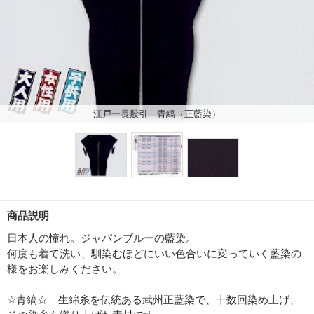
江戸一長股引 青縞（正藍染）
商品説明
日本人の憧れ。ジャパンブルーの藍染。
何度も着て洗い、馴染むほどにいい色合いに変っていく藍染の
様をお楽しみください。
☆青縞☆ 生綿糸を伝統ある武州正藍染で、十数回染め上げ、