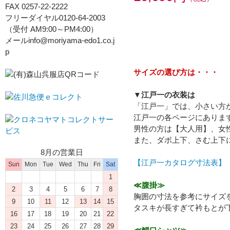
FAX 0257-22-2222
フリーダイヤル0120-64-2003
（受付 AM9:00～PM4:00）
メールinfo@moriyama-edo1.co.j
p
サイズの選び方は・・・
▼江戸一の衣装は
「江戸一」では、小さい方
江戸一の各ページにありま
男性の方は【大人用】、女
また、ダボ上下、さむ上下
8月の営業日
【江戸一カタログ寸法表】
Sun
Mon
Tue
Wed
Thu
Fri
Sat
1
≪腹掛≫
2
3
4
5
6
7
8
胸囲の寸法を参考にサイズ
9
10
11
12
13
14
15
タスキが長すぎて衿もとが
16
17
18
19
20
21
22
23
24
25
26
27
28
29