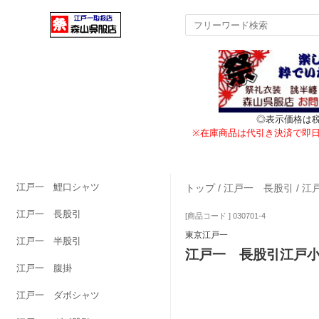
◎表示価格は
※在庫商品は代引き決済で即
江戸一 鯉口シャツ
トップ
/
江戸一 長股引
/
江
江戸一 長股引
[商品コード ] 030701-4
東京江戸一
江戸一 半股引
江戸一 長股引江戸
江戸一 腹掛
江戸一 ダボシャツ