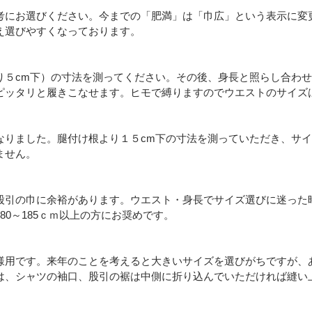
考にお選びください。今までの「肥満」は「巾広」という表示に変
え選びやすくなっております。
り５cm下）の寸法を測ってください。その後、身長と照らし合わ
ピッタリと履きこなせます。ヒモで縛りますのでウエストのサイズ
なりました。腿付け根より１５cm下の寸法を測っていただき、サ
ません。
股引の巾に余裕があります。ウエスト・身長でサイズ選びに迷った
80～185ｃｍ以上の方にお奨めです。
様用です。来年のことを考えると大きいサイズを選びがちですが、
は、シャツの袖口、股引の裾は中側に折り込んでいただければ縫い