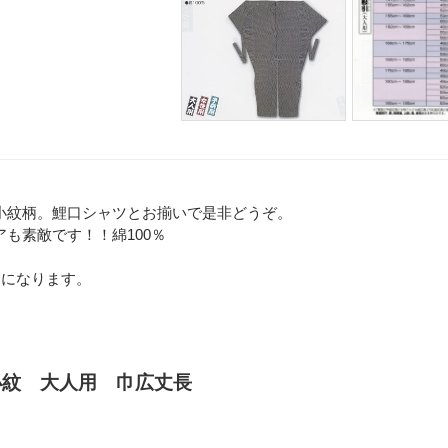
小紋柄。鯉口シャツとお揃いで是非どうぞ。
も素敵です！！綿100％
リになります。
小紋 大人用 巾広丈長