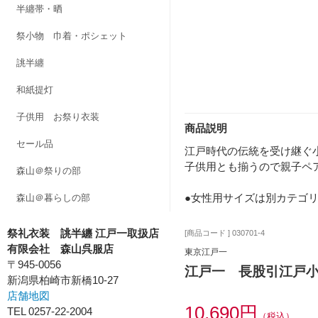
半纏帯・晒
祭小物 巾着・ポシェット
誂半纏
和紙提灯
子供用 お祭り衣装
商品説明
セール品
江戸時代の伝統を受け継ぐ
子供用とも揃うので親子ペア
森山＠祭りの部
●女性用サイズは別カテゴ
森山＠暮らしの部
祭礼衣装 誂半纏 江戸一取扱店
[商品コード ] 030701-4
有限会社 森山呉服店
東京江戸一
〒945-0056
江戸一 長股引江戸
新潟県柏崎市新橋10-27
店舗地図
10,690円
TEL 0257-22-2004
（税込）