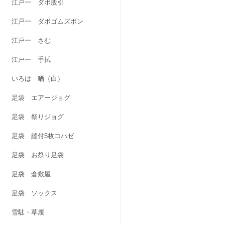
江戸一 ダボ股引
江戸一 ダボゴムズボン
江戸一 さむ
江戸一 手拭
いろは 晒（白）
足袋 エアージョグ
足袋 祭りジョグ
足袋 縫付5枚コハゼ
足袋 お祭り足袋
足袋 倉敷屋
足袋 ソックス
雪駄・草履