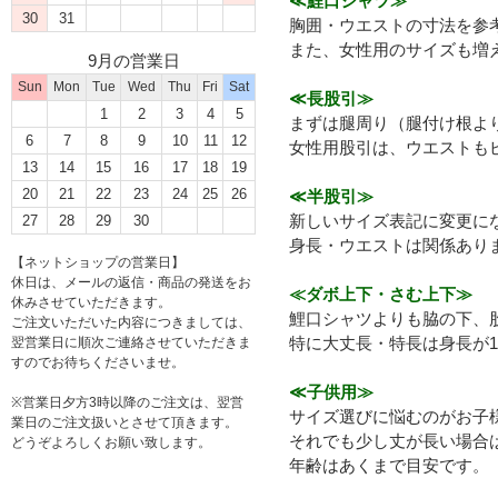
≪鯉口シャツ≫
30
31
胸囲・ウエストの寸法を参
また、女性用のサイズも増
9月の営業日
Sun
Mon
Tue
Wed
Thu
Fri
Sat
≪長股引≫
1
2
3
4
5
まずは腿周り（腿付け根よ
6
7
8
9
10
11
12
女性用股引は、ウエストも
13
14
15
16
17
18
19
20
21
22
23
24
25
26
≪半股引≫
新しいサイズ表記に変更に
27
28
29
30
身長・ウエストは関係あり
【ネットショップの営業日】
休日は、メールの返信・商品の発送をお
≪ダボ上下・さむ上下≫
休みさせていただきます。
鯉口シャツよりも脇の下、
ご注文いただいた内容につきましては、
特に大丈長・特長は身長が1
翌営業日に順次ご連絡させていただきま
すのでお待ちくださいませ。
≪子供用≫
※営業日夕方3時以降のご注文は、翌営
サイズ選びに悩むのがお子
業日のご注文扱いとさせて頂きます。
それでも少し丈が長い場合
どうぞよろしくお願い致します。
年齢はあくまで目安です。