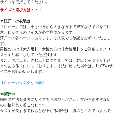
サイズを選択してください。
サイズの選び方は・・・
▼江戸一の衣装は
「江戸一」では、小さい方から大きな方まで豊富なサイズをご用
意。ピッタリのサイズが必ず見つかります。
江戸一の各ページにあります、寸法表でご確認をお願いいたしま
必須
す。
男性の方は【大人用】、女性の方は【女性用】をご覧頂くとより
スッキリ着こなしていただけます。
また、ダボ上下、さむ上下につきましては、鯉口シャツよりも余
裕のある作りになっております。寸法に迷った場合は、1つ下のサ
イズをお勧めいたします。
【江戸一カタログ寸法表】
Eメール
≪腹掛≫
プライバシーポリシーをご確認ください。
胸囲の寸法を参考にサイズをお選びください。首が開きすぎない
のが格好良く着こなせます。
タスキが長すぎて衿もとが下がる場合は、脇のところでつまんで