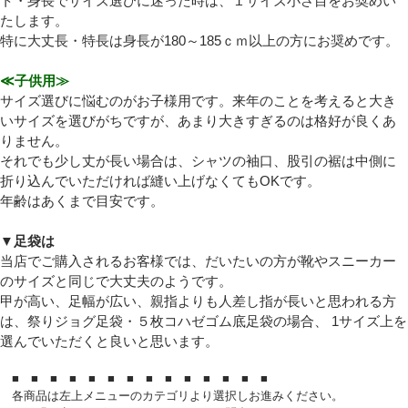
ト・身長でサイズ選びに迷った時は、１サイズ小さ目をお奨めい
たします。
特に大丈長・特長は身長が180～185ｃｍ以上の方にお奨めです。
≪子供用≫
サイズ選びに悩むのがお子様用です。来年のことを考えると大き
いサイズを選びがちですが、あまり大きすぎるのは格好が良くあ
りません。
それでも少し丈が長い場合は、シャツの袖口、股引の裾は中側に
折り込んでいただければ縫い上げなくてもOKです。
年齢はあくまで目安です。
▼足袋は
当店でご購入されるお客様では、だいたいの方が靴やスニーカー
のサイズと同じで大丈夫のようです。
甲が高い、足幅が広い、親指よりも人差し指が長いと思われる方
は、祭りジョグ足袋・５枚コハゼゴム底足袋の場合、 1サイズ上を
選んでいただくと良いと思います。
■ ■ ■ ■ ■ ■ ■ ■ ■ ■ ■ ■ ■ ■
各商品は左上メニューのカテゴリより選択しお進みください。