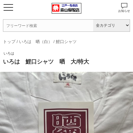
お知らせ
トップ
/
いろは 晒（白）
/
鯉口シャツ
いろは
いろは 鯉口シャツ 晒 大/特大