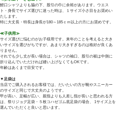
鯉口シャツよりも脇の下、股引の巾に余裕があります。ウエス
ト・身長でサイズ選びに迷った時は、１サイズ小さ目をお奨めい
たします。
特に大丈長・特長は身長が180～185ｃｍ以上の方にお奨めです。
≪子供用≫
サイズ選びに悩むのがお子様用です。来年のことを考えると大き
いサイズを選びがちですが、あまり大きすぎるのは格好が良くあ
りません。
それでも少し丈が長い場合は、シャツの袖口、股引の裾は中側に
折り込んでいただければ縫い上げなくてもOKです。
年齢はあくまで目安です。
▼足袋は
当店でご購入されるお客様では、だいたいの方が靴やスニーカー
のサイズと同じで大丈夫のようです。
甲が高い、足幅が広い、親指よりも人差し指が長いと思われる方
は、祭りジョグ足袋・５枚コハゼゴム底足袋の場合、 1サイズ上を
選んでいただくと良いと思います。