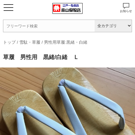
お知らせ
トップ
/
雪駄・草履
/
男性用草履:黒緒・白緒
草履 男性用 黒緒/白緒 Ｌ