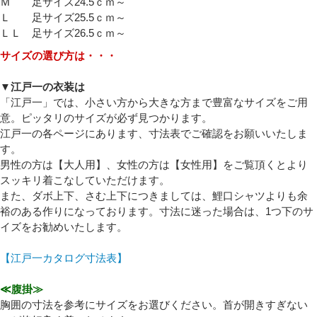
Ｍ 足サイズ24.5ｃｍ～
必須
Ｌ 足サイズ25.5ｃｍ～
ＬＬ 足サイズ26.5ｃｍ～
サイズの選び方は・・・
▼江戸一の衣装は
「江戸一」では、小さい方から大きな方まで豊富なサイズをご用
意。ピッタリのサイズが必ず見つかります。
Eメール
江戸一の各ページにあります、寸法表でご確認をお願いいたしま
す。
プライバシーポリシーをご確認ください。
男性の方は【大人用】、女性の方は【女性用】をご覧頂くとより
スッキリ着こなしていただけます。
また、ダボ上下、さむ上下につきましては、鯉口シャツよりも余
裕のある作りになっております。寸法に迷った場合は、1つ下のサ
イズをお勧めいたします。
プライバシーポリシーを確認しました。
【江戸一カタログ寸法表】
≪腹掛≫
胸囲の寸法を参考にサイズをお選びください。首が開きすぎない