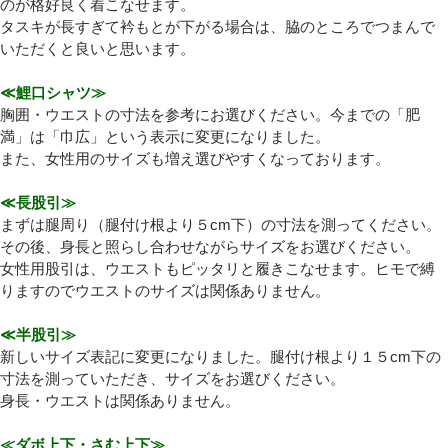
のが格好良く着こなせます。
タスキが長すぎて衿もとが下がる場合は、脇のところでつまんで
いただくと良いと思います。
≪鯉口シャツ≫
胸囲・ウエストの寸法を参考にお選びください。今までの「肥
満」は「巾広」という表示に変更になりました。
また、女性用のサイズも増え選びやすくなっております。
≪長股引≫
まずは腿周り（腿付け根より５cm下）の寸法を測ってください。
その後、身長と照らし合わせながらサイズをお選びください。
女性用股引は、ウエストもピッタリと履きこなせます。ヒモで縛
りますのでウエストのサイズは関係ありません。
≪半股引≫
新しいサイズ表記に変更になりました。腿付け根より１５cm下の
寸法を測っていただき、サイズをお選びください。
身長・ウエストは関係ありません。
≪ダボ上下・さむ上下≫