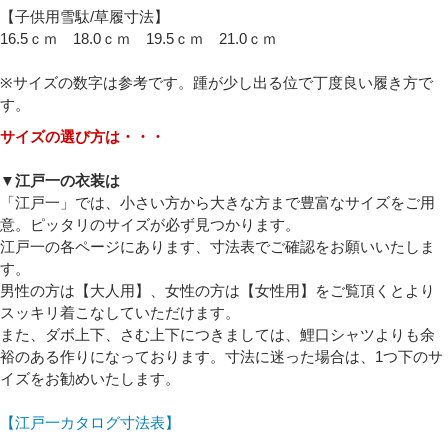
【子供用雪駄/草履寸法】
16.5ｃｍ 18.0ｃｍ 19.5ｃｍ 21.0ｃｍ
※サイズの数字は参考です。踵が少し出る位で丁度良い履き方で
す。
サイズの選び方は・・・
必須
▼江戸一の衣装は
「江戸一」では、小さい方から大きな方まで豊富なサイズをご用
意。ピッタリのサイズが必ず見つかります。
江戸一の各ページにあります、寸法表でご確認をお願いいたしま
す。
男性の方は【大人用】、女性の方は【女性用】をご覧頂くとより
スッキリ着こなしていただけます。
また、ダボ上下、さむ上下につきましては、鯉口シャツよりも余
Eメール
裕のある作りになっております。寸法に迷った場合は、1つ下のサ
イズをお勧めいたします。
プライバシーポリシーをご確認ください。
【江戸一カタログ寸法表】