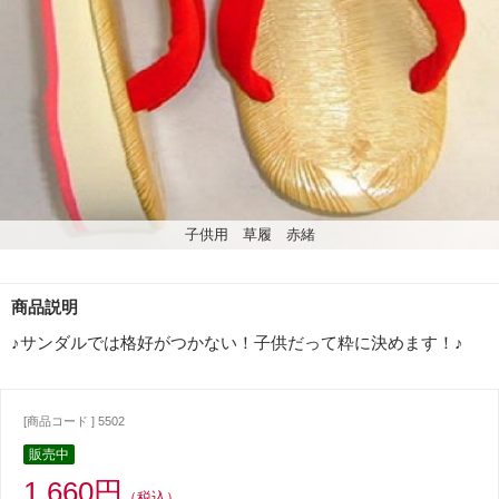
子供用 草履 赤緒
商品説明
♪サンダルでは格好がつかない！子供だって粋に決めます！♪
[商品コード ] 5502
販売中
1,660円
（税込）