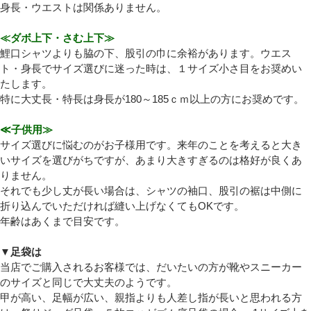
身長・ウエストは関係ありません。
≪ダボ上下・さむ上下≫
鯉口シャツよりも脇の下、股引の巾に余裕があります。ウエス
ト・身長でサイズ選びに迷った時は、１サイズ小さ目をお奨めい
たします。
特に大丈長・特長は身長が180～185ｃｍ以上の方にお奨めです。
≪子供用≫
サイズ選びに悩むのがお子様用です。来年のことを考えると大き
いサイズを選びがちですが、あまり大きすぎるのは格好が良くあ
りません。
それでも少し丈が長い場合は、シャツの袖口、股引の裾は中側に
折り込んでいただければ縫い上げなくてもOKです。
年齢はあくまで目安です。
▼足袋は
当店でご購入されるお客様では、だいたいの方が靴やスニーカー
のサイズと同じで大丈夫のようです。
甲が高い、足幅が広い、親指よりも人差し指が長いと思われる方