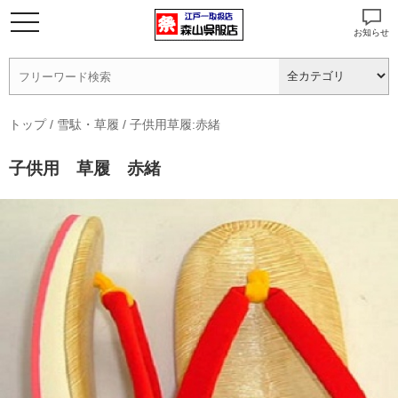
お知らせ
トップ
/
雪駄・草履
/
子供用草履:赤緒
子供用 草履 赤緒